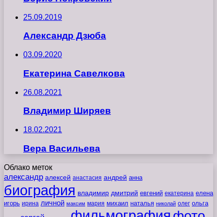
25.09.2019
Александр Дзюба
03.09.2020
Екатерина Савелкова
26.08.2021
Владимир Ширяев
18.02.2021
Вера Васильева
Облако меток
александр
алексей
андрей
анна
анастасия
биография
владимир
дмитрий
евгений
екатерина
елена
личной
игорь
наталья
ольга
ирина
мария
михаил
олег
максим
николай
фильмография
фото