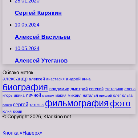
28.01.2020
Сергей Карякин
10.05.2024
Алексей Васильев
10.05.2024
Алексей Утеганов
Облако меток
александр
алексей
андрей
анна
анастасия
биография
владимир
дмитрий
евгений
екатерина
елена
личной
игорь
наталья
ольга
ирина
мария
михаил
олег
максим
николай
фильмография
фото
сергей
татьяна
павел
юлия
юрий
© Copyright 2026, Kladkino.net
Кнопка «Наверх»