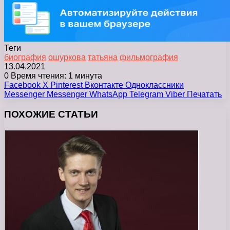
Теги
биография
ошуркова
татьяна
фильмография
13.04.2021
0
Время чтения: 1 минута
Facebook
X
Pinterest
Вконтакте
Одноклассники
Messenger
Messenger
WhatsApp
Telegram
Viber
Печатать
ПОХОЖИЕ СТАТЬИ