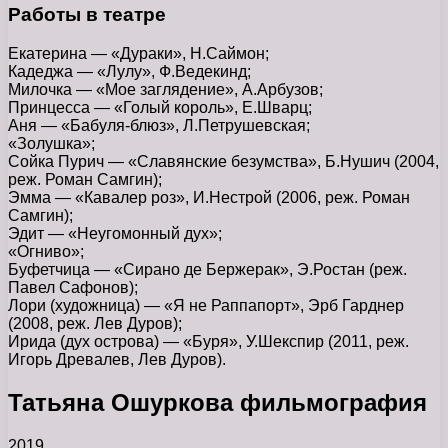
Работы в театре
Екатерина — «Дураки», Н.Саймон;
Кадеджа — «Лулу», Ф.Ведекинд;
Милочка — «Мое заглядение», А.Арбузов;
Принцесса — «Голый король», Е.Шварц;
Аня — «Бабуля-блюз», Л.Петрушевская;
«Золушка»;
Сойка Пурич — «Славянские безумства», Б.Нушич (2004,
реж. Роман Самгин);
Эмма — «Кавалер роз», И.Нестрой (2006, реж. Роман
Самгин);
Эдит — «Неугомонный дух»;
«Огниво»;
Буфетчица — «Сирано де Бержерак», Э.Ростан (реж.
Павел Сафонов);
Лори (художница) — «Я не Раппапорт», Эрб Гарднер
(2008, реж. Лев Дуров);
Ирида (дух острова) — «Буря», У.Шекспир (2011, реж.
Игорь Древалев, Лев Дуров).
Татьяна Ошуркова фильмография
2019