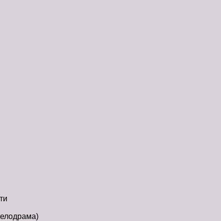
ти
мелодрама)