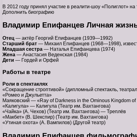
В 2012 году принял участие в реалити-шоу «Полиглот» на
Дополнить биографию
Владимир Епифанцев Личная жизн
Отец
— актёр Георгий Епифанцев (1939—1992)
Старший брат
— Михаил Епифанцев (1968—1998), известе
Младшая сестра
— Наталья Епифанцева (1974)
Жена
— Анастасия Веденская (1984)
Дети
— Гордей и Орфей
Работы в театре
Роли в спектаклях
«Сокращение строптивой» (дипломный спектакль, театрал
«Ромео и Джульетта»
Маяковский — «Ray of Darkness in the Ominous Kingdom of
«Калигула» — Калигула (Театр им. Вахтангова)
«Чайка» (А. Чехов) (Театр им. Вахтангова) — Треплёв
«Макбет» (В. Шекспир) (Театр им. Вахтангова)
«Утиная охота» (А. Вампилов) (Другой театр)
Владимир Епифанцев фильмограф