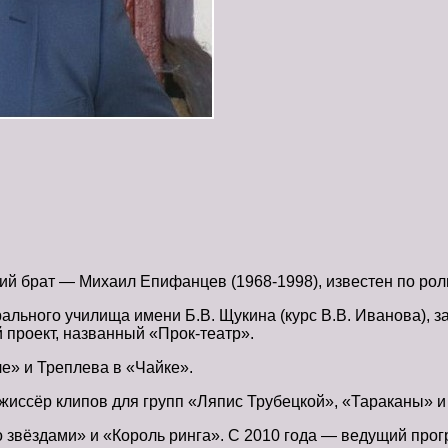
ий брат — Михаил Епифанцев (1968-1998), известен по рол
рального училища имени Б.В. Щукина (курс В.В. Иванова), 
 проект, названный «Прок-театр».
ле» и Треплева в «Чайке».
иссёр клипов для групп «Ляпис Трубецкой», «Тараканы» и 
со звёздами» и «Король ринга». С 2010 года — ведущий пр