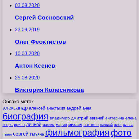
03.08.2020
Сергей Сосновский
23.09.2019
Олег Феоктистов
10.03.2020
Антон Ксенев
25.08.2020
Виктория Колесникова
Облако меток
александр
алексей
андрей
анна
анастасия
биография
владимир
дмитрий
евгений
екатерина
елена
личной
игорь
наталья
ольга
ирина
мария
михаил
олег
максим
николай
фильмография
фото
сергей
татьяна
павел