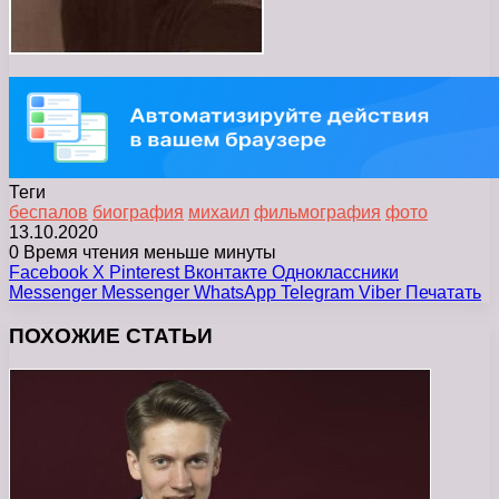
Теги
беспалов
биография
михаил
фильмография
фото
13.10.2020
0
Время чтения меньше минуты
Facebook
X
Pinterest
Вконтакте
Одноклассники
Messenger
Messenger
WhatsApp
Telegram
Viber
Печатать
ПОХОЖИЕ СТАТЬИ