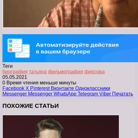
Теги
биография
татьяна
фильмография
фирсова
05.05.2021
0
Время чтения меньше минуты
Facebook
X
Pinterest
Вконтакте
Одноклассники
Messenger
Messenger
WhatsApp
Telegram
Viber
Печатать
ПОХОЖИЕ СТАТЬИ