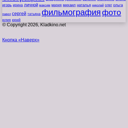
личной
игорь
наталья
ольга
ирина
мария
михаил
олег
максим
николай
фильмография
фото
сергей
татьяна
павел
юлия
юрий
© Copyright 2026, Kladkino.net
Кнопка «Наверх»