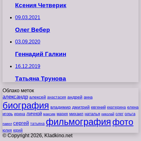
Ксения Четверик
09.03.2021
Олег Вебер
03.09.2020
Геннадий Галкин
16.12.2019
Татьяна Трунова
Облако меток
александр
алексей
андрей
анна
анастасия
биография
владимир
дмитрий
евгений
екатерина
елена
личной
игорь
наталья
ольга
ирина
мария
михаил
олег
максим
николай
фильмография
фото
сергей
татьяна
павел
юлия
юрий
© Copyright 2026, Kladkino.net