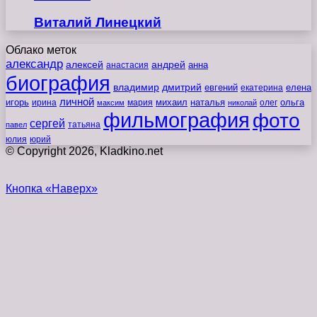
Виталий Линецкий
Облако меток
александр
алексей
андрей
анна
анастасия
биография
владимир
дмитрий
евгений
екатерина
елена
личной
игорь
наталья
ольга
ирина
мария
михаил
олег
максим
николай
фильмография
фото
сергей
татьяна
павел
юлия
юрий
© Copyright 2026, Kladkino.net
Кнопка «Наверх»