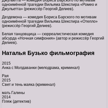
Джульетта — комедия Бориса Барского по мотивам
одноимённой трагедии Вильяма Шекспира «Ромео и
Джульетта» (режиссёр Георгий Делиев).
Дездемона — комедия Бориса Барского по мотивам
одноимённой трагедии Вильяма Шекспира «Отелло»
(режиссёр Георгий Делиев).
Белая танцовщица — сюрреалистическая комедия
абсурда «Ночная симфония» (автор и режиссёр Георгий
Делиев).
Наталья Бузько фильмография
2015
Анка с Молдаванки (мелодрама, криминал)
Рая
2015
Свет и тень маяка (криминал)
мать Галины
2014
Пляж (детектив)