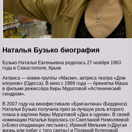
Наталья Бузько биография
Бузько Наталья Евгеньевна родилась 27 ноября 1963
года в Севастополе, Крым.
Актриса — комик-труппы «Маски», актриса театра «Дом
клоунов» (Одесса). В кино с 1989 года — брюнетка Маша
в фильме режиссёра Киры Муратовой «Астенический
синдром».
В 2007 году на кинофестивале «Бригантина» (Бердянск)
Наталья Бузько получила приз за лучшую роль второго
плана в картине Киры Муратовой «Два в одном». В своей
номинации Наталья боролась со Светланой Немоляевой
(«Блюз опадающих листьев»), Ириной Мельник («Другая
жизнь или побег с того света») и Полиной Кутеповой