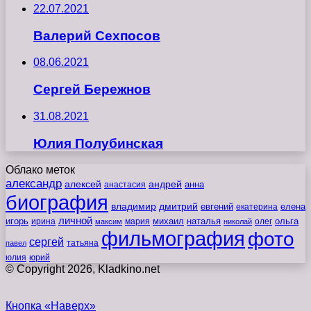
22.07.2021
Валерий Сехпосов
08.06.2021
Сергей Бережнов
31.08.2021
Юлия Полубинская
Облако меток
александр
алексей
андрей
анна
анастасия
биография
владимир
дмитрий
евгений
екатерина
елена
личной
игорь
наталья
ольга
ирина
мария
михаил
олег
максим
николай
фильмография
фото
сергей
татьяна
павел
юлия
юрий
© Copyright 2026, Kladkino.net
Кнопка «Наверх»