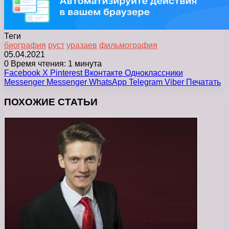
Теги
биография
руст
уразаев
фильмография
05.04.2021
0
Время чтения: 1 минута
Facebook
X
Pinterest
Вконтакте
Одноклассники
Messenger
Messenger
WhatsApp
Telegram
Viber
Печатать
ПОХОЖИЕ СТАТЬИ