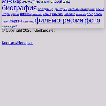
александр
алексей
андрей
анна
анастасия
биография
владимир
дмитрий
евгений
екатерина
елена
личной
игорь
наталья
ольга
ирина
мария
михаил
олег
максим
николай
фильмография
фото
сергей
татьяна
павел
юлия
юрий
© Copyright 2026, Kladkino.net
Кнопка «Наверх»