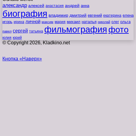
александр
алексей
андрей
анна
анастасия
биография
владимир
дмитрий
евгений
екатерина
елена
личной
игорь
наталья
ольга
ирина
мария
михаил
олег
максим
николай
фильмография
фото
сергей
татьяна
павел
юлия
юрий
© Copyright 2026, Kladkino.net
Кнопка «Наверх»