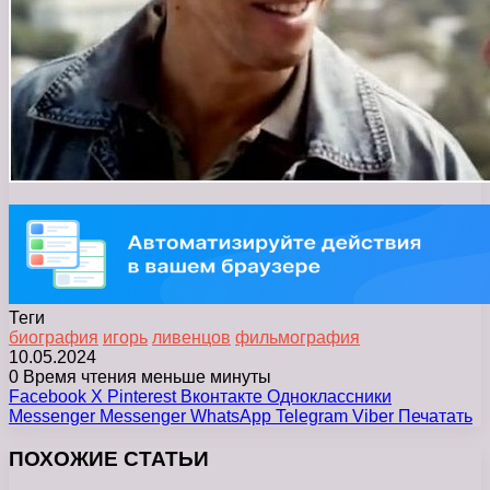
Теги
биография
игорь
ливенцов
фильмография
10.05.2024
0
Время чтения меньше минуты
Facebook
X
Pinterest
Вконтакте
Одноклассники
Messenger
Messenger
WhatsApp
Telegram
Viber
Печатать
ПОХОЖИЕ СТАТЬИ