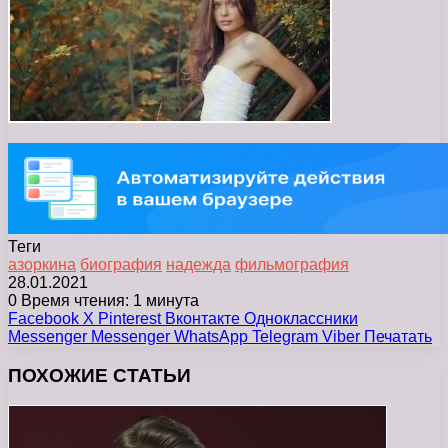
Теги
азоркина
биография
надежда
фильмография
28.01.2021
0
Время чтения: 1 минута
Facebook
X
Pinterest
Вконтакте
Одноклассники
Messenger
Messenger
WhatsApp
Telegram
Viber
Печатать
ПОХОЖИЕ СТАТЬИ