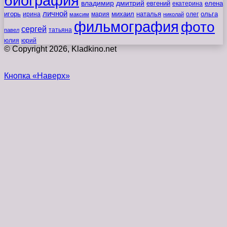
биография
владимир
дмитрий
евгений
екатерина
елена
личной
игорь
наталья
ольга
ирина
мария
михаил
олег
максим
николай
фильмография
фото
сергей
татьяна
павел
юлия
юрий
© Copyright 2026, Kladkino.net
Кнопка «Наверх»