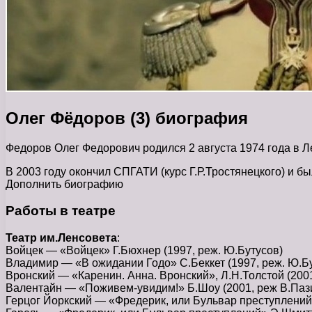
Олег Фёдоров (3) биография
Федоров Олег Федорович родился 2 августа 1974 года в Л
В 2003 году окончил СПГАТИ (курс Г.Р.Тростянецкого) и бы
Дополнить биографию
Работы в театре
Театр им.Ленсовета
:
Войцек — «Войцек» Г.Бюхнер (1997, реж. Ю.Бутусов)
Владимир — «В ожидании Годо» С.Беккет (1997, реж. Ю.Б
Вронский — «Каренин. Анна. Вронский», Л.Н.Толстой (2001
Валентайн — «Поживем-увидим!» Б.Шоу (2001, реж В.Паз
Герцог Йоркский — «Фредерик, или Бульвар преступлений»