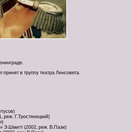
енинграде.
л принят в труппу театра Ленсовета.
утусов)
, реж. Г.Тростянецкий)
и)
 Э.Шмитт (2002, реж. В.Пази)