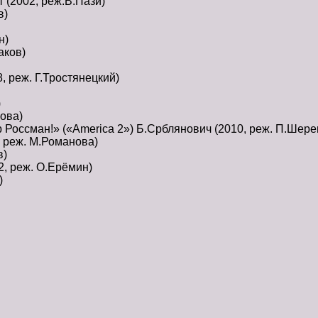
 (2002, реж.В.Пази)
в)
н)
аков)
 реж. Г.Тростянецкий)
)
ова)
Россман!» («America 2») Б.Срблянович (2010, реж. П.Шер
 реж. М.Романова)
в)
, реж. О.Ерёмин)
)