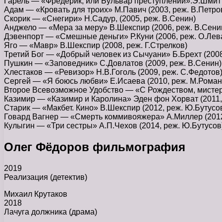
Гарель — «Фредерик, или Бульвар преступлений».Э.Шмитт
Адам — «Кровать для троих» М.Павич (2003, реж. В.Петро
Скорик — «Снегири» Н.Садур, (2005, реж. В.Сенин)
Анджело — «Мера за меру» В.Шекспир (2006, реж. В.Сени
Дэвенпорт — «Смешные деньги» Р.Куни (2006, реж. О.Лев
Яго — «Мавр» В.Шекспир (2008, реж. Г.Стрелков)
Третий Бог — «Добрый человек из Сычуани» Б.Брехт (2008,
Пушкин — «Заповедник» С.Довлатов (2009, реж. В.Сенин)
Хлестаков — «Ревизор» Н.В.Гоголь (2009, реж. С.Федотов
Сергей — «Я боюсь любви» Е.Исаева (2010, реж. М.Роман
Второе Всевозможное Удобство — «С Рождеством, мистер 
Казимир — «Казимир и Каролина» Эден фон Хорват (2011,
Старик — «Макбет. Кино» В.Шекспир (2012, реж. Ю.Бутусо
Говард Вагнер — «Смерть коммивояжера» А.Миллер (2012
Кулыгин — «Три сестры» А.П.Чехов (2014, реж. Ю.Бутусов
Олег Фёдоров фильмография
2019
Реализация (детектив)
Михаил Крутаков
2018
Лачуга должника (драма)