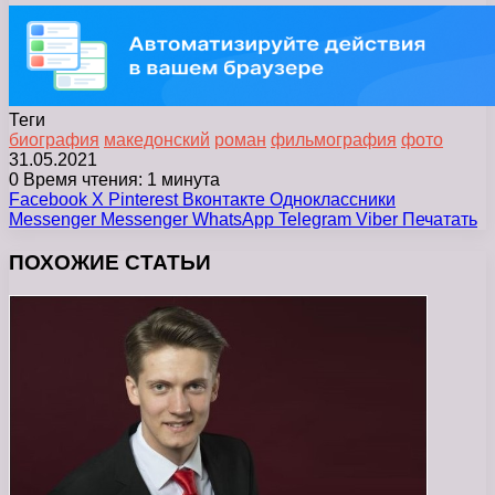
Теги
биография
македонский
роман
фильмография
фото
31.05.2021
0
Время чтения: 1 минута
Facebook
X
Pinterest
Вконтакте
Одноклассники
Messenger
Messenger
WhatsApp
Telegram
Viber
Печатать
ПОХОЖИЕ СТАТЬИ