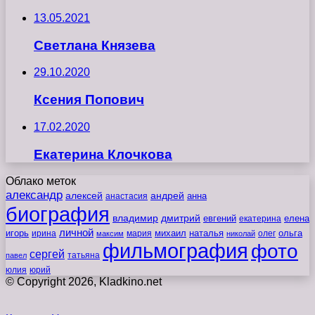
13.05.2021
Светлана Князева
29.10.2020
Ксения Попович
17.02.2020
Екатерина Клочкова
Облако меток
александр
алексей
андрей
анна
анастасия
биография
владимир
дмитрий
евгений
екатерина
елена
личной
игорь
наталья
ольга
ирина
мария
михаил
олег
максим
николай
фильмография
фото
сергей
татьяна
павел
юлия
юрий
© Copyright 2026, Kladkino.net