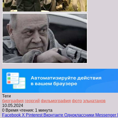
Теги
биография
георгий
фильмография
фото
эльнатанов
10.05.2024
0
Время чтения: 1 минута
Facebook
X
Pinterest
Вконтакте
Одноклассники
Messenger