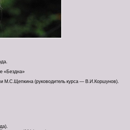
ода.
ме «Бездна»
и М.С.Щепкина (руководитель курса — В.И.Коршунов).
да).