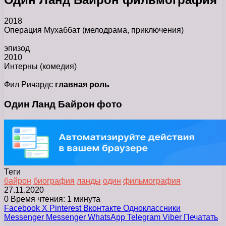
2018
Операция Мухаббат
(мелодрама, приключения)
эпизод
2010
Интерны
(комедия)
Фил Ричардс
главная роль
Один Ланд Байрон фото
Теги
байрон
биография
ланды
один
фильмография
27.11.2020
0
Время чтения: 1 минута
Facebook
X
Pinterest
Вконтакте
Одноклассники
Messenger
Messenger
WhatsApp
Telegram
Viber
Печатать