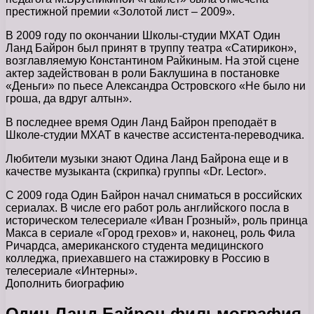
престижной премии «Золотой лист – 2009».
В 2009 году по окончании Школы-студии МХАТ Один
Ланд Байрон был принят в труппу театра «Сатирикон»,
возглавляемую Константином Райкиным. На этой сцене
актер задействован в роли Баклушина в постановке
«Деньги» по пьесе Александра Островского «Не было ни
гроша, да вдруг алтын».
В последнее время Один Ланд Байрон преподаёт в
Школе-студии МХАТ в качестве ассистента-переводчика.
Любители музыки знают Одина Ланд Байрона еще и в
качестве музыканта (скрипка) группы «Dr. Lector».
С 2009 года Один Байрон начал сниматься в российских
сериалах. В числе его работ роль английского посла в
историческом телесериале «Иван Грозный», роль принца
Макса в сериале «Город грехов» и, наконец, роль Фила
Ричардса, американского студента медицинского
колледжа, приехавшего на стажировку в Россию в
телесериале «Интерны».
Дополнить биографию
Один Ланд Байрон фильмография