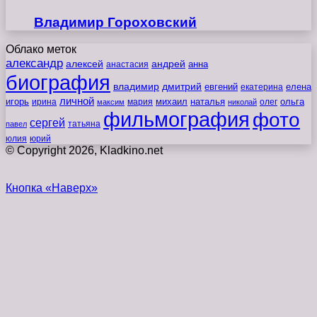
Владимир Гороховский
Облако меток
александр
алексей
андрей
анна
анастасия
биография
владимир
дмитрий
евгений
екатерина
елена
личной
игорь
наталья
ольга
ирина
мария
михаил
олег
максим
николай
фильмография
фото
сергей
татьяна
павел
юлия
юрий
© Copyright 2026, Kladkino.net
Кнопка «Наверх»