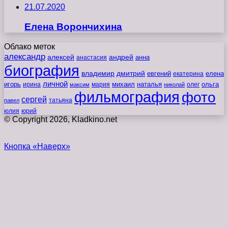
21.07.2020
Елена Ворончихина
Облако меток
александр
алексей
андрей
анна
анастасия
биография
владимир
дмитрий
евгений
екатерина
елена
личной
игорь
наталья
ольга
ирина
мария
михаил
олег
максим
николай
фильмография
фото
сергей
татьяна
павел
юлия
юрий
© Copyright 2026, Kladkino.net
Кнопка «Наверх»