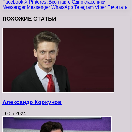
Facebook
X
Pinterest
Вконтакте
Одноклассники
Messenger
Messenger
WhatsApp
Telegram
Viber
Печатать
ПОХОЖИЕ СТАТЬИ
Александр Коркунов
10.05.2024