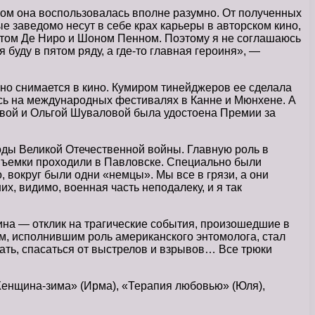
ом она воспользовалась вполне разумно. От полученных
е заведомо несут в себе крах карьеры в авторском кино,
бертом Де Ниро и Шоном Пенном. Поэтому я не соглашаюсь
 буду в пятом ряду, а где-то главная героиня», —
рно снимается в кино. Кумиром тинейджеров ее сделала
ась на международных фестивалях в Канне и Мюнхене. А
вой и Ольгой Шуваловой была удостоена Премии за
годы Великой Отечественной войны. Главную роль в
Съемки проходили в Павловске. Специально были
 вокруг были одни «немцы». Мы все в грязи, а они
их, видимо, военная часть неподалеку, и я так
на — отклик на трагические события, произошедшие в
м, исполнившим роль американского энтомолога, стал
ать, спасаться от выстрелов и взрывов… Все трюки
«Женщина-зима» (Ирма), «Терапия любовью» (Юля),