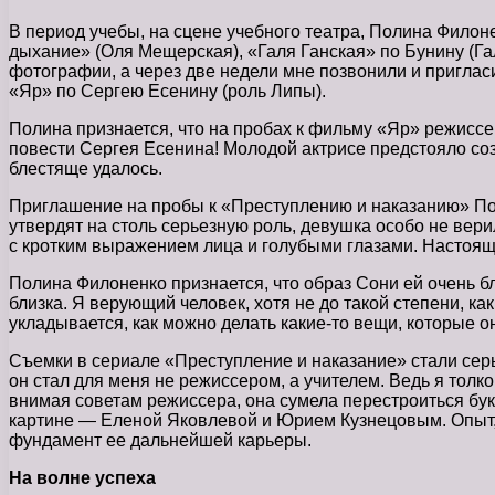
В период учебы, на сцене учебного театра, Полина Филоне
дыхание» (Оля Мещерская), «Галя Ганская» по Бунину (Га
фотографии, а через две недели мне позвонили и приглас
«Яр» по Сергею Есенину (роль Липы).
Полина признается, что на пробах к фильму «Яр» режисс
повести Сергея Есенина! Молодой актрисе предстояло созд
блестяще удалось.
Приглашение на пробы к «Преступлению и наказанию» Поли
утвердят на столь серьезную роль, девушка особо не вери
с кротким выражением лица и голубыми глазами. Настоя
Полина Филоненко признается, что образ Сони ей очень бл
близка. Я верующий человек, хотя не до такой степени, ка
укладывается, как можно делать какие-то вещи, которые он
Съемки в сериале «Преступление и наказание» стали сер
он стал для меня не режиссером, а учителем. Ведь я толк
внимая советам режиссера, она сумела перестроиться бу
картине — Еленой Яковлевой и Юрием Кузнецовым. Опыт,
фундамент ее дальнейшей карьеры.
На волне успеха