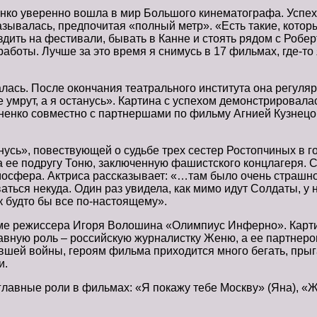
нко уверенно вошла в мир Большого кинематографа. Успех
зывалась, предпочитая «полный метр». «Есть такие, которы
 ездить на фестивали, бывать в Канне и стоять рядом с Ро
аботы. Лучше за это время я снимусь в 17 фильмах, где-то я
алась. После окончания театрального института она регуля
 умрут, а я останусь». Картина с успехом демонстрировал
енко совместно с партнершами по фильму Агнией Кузнецо
нусь», повествующей о судьбе трех сестер Ростопчиных в 
 ее подругу Тоню, заключенную фашистского концлагеря. 
осфера. Актриса рассказывает: «…там было очень страшно,
аться некуда. Один раз увидела, как мимо идут Солдаты, у н
к будто бы все по-настоящему».
аме режиссера Игоря Волошина «Олимпиус Инферно». Карти
авную роль – российскую журналистку Женю, а ее партнеро
вшей войны, героям фильма приходится много бегать, прыг
и.
а главные роли в фильмах: «Я покажу тебе Москву» (Яна), 