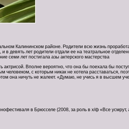
льном Калининском районе. Родители всю жизнь проработал
 и в девять лет родители отдали ее на театральное отделе
ение семи лет постигала азы актерского мастерства
 актрисой. Вполне вероятно, что она бы поехала бы посту
ым человеком, с которым никак не хотела расставаться, по
том она ничуть не жалеет. «Думаю, не учись я в высшем уч
фестиваля в Брюсселе (2008, за роль в х/ф «Все усмрут, а