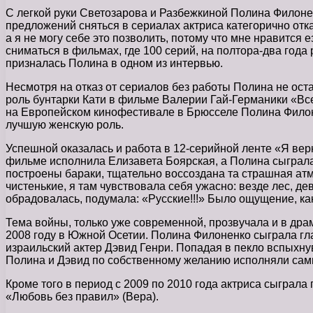
С легкой руки Светозарова и Разбежкиной Полина Филоне
предложений сняться в сериалах актриса категорично отка
а я не могу себе это позволить, потому что мне нравится
сниматься в фильмах, где 100 серий, на полтора-два года р
призналась Полина в одном из интервью.
Несмотря на отказ от сериалов без работы Полина не ост
роль бунтарки Кати в фильме Валерии Гай-Германики «Все
на Европейском кинофестивале в Брюсселе Полина Филон
лучшую женскую роль.
Успешной оказалась и работа в 12-серийной ленте «Я вер
фильме исполнила Елизавета Боярская, а Полина сыграла
построены бараки, тщательно воссоздана та страшная атм
чистенькие, я там чувствовала себя ужасно: везде лес, дев
обрадовалась, подумала: «Русские!!!» Было ощущение, ка
Тема войны, только уже современной, прозвучала и в др
2008 году в Южной Осетии. Полина Филоненко сыграла гл
израильский актер Дэвид Генри. Попадая в пекло вспыхну
Полина и Дэвид по собственному желанию исполняли сам
Кроме того в период с 2009 по 2010 года актриса сыграл
«Любовь без правил» (Вера).