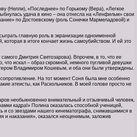
ву (Нелли), «Последнее» по Горькому (Вера), «Легкое
лыбнулась удача в кино – она отнесла на «Ленфильм» свои
зание» по Достоевскому (роль Сонечки Мармеладовой) и
сыграть главную роль в экранизации одноименной
 которая в итоге кончает жизнь самоубийством. И ей это
амого Дмитрия Светозарова). Впрочем, в то, что ее
о, что искал – образ скромной, немного пугливой девушки
ктером Владимиром Кошевым, и оба они были утверждены.
на сопротивление. На тот момент Соня была мне особенно
такие атеисты, как Раскольников. В моей голове просто не
заров необыкновенно внимательный и отзывчивый человек,
 рамки кадра!» Полина оказалась способной ученицей,
сь и со звездами нашего кинематографа, снимавшимися в
я и наказания», оказался неоценимым, заложив