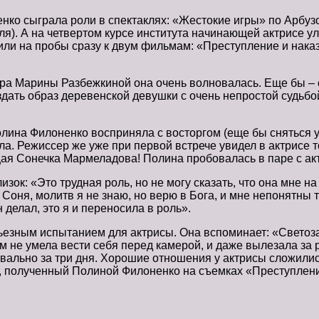
нко сыграла роли в спектаклях: «Жестокие игры» по Арбузо
ля). А на четвертом курсе института начинающей актрисе у
или на пробы сразу к двум фильмам: «Преступление и нака
ера Марины Разбежкиной она очень волновалась. Еще бы – 
ать образ деревенской девушки с очень непростой судьбой,
на Филоненко восприняла с восторгом (еще бы сняться у с
ла. Режиссер же уже при первой встрече увидел в актрисе т
щая Сонечка Мармеладова! Полина пробовалась в паре с а
изок: «Это трудная роль, но не могу сказать, что она мне 
к Соня, молитв я не знаю, но верю в Бога, и мне непонятны 
 делал, это я и переносила в роль».
ьезным испытанием для актрисы. Она вспоминает: «Свето
ом не умела вести себя перед камерой, и даже вылезала за
квально за три дня. Хорошие отношения у актрисы сложили
 полученный Полиной Филоненко на съемках «Преступлени