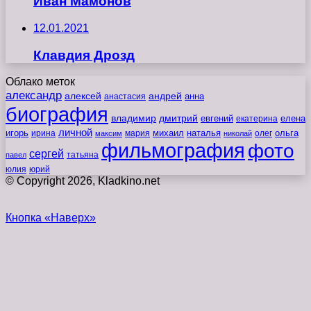
Иван Мамонов
12.01.2021
Клавдия Дрозд
Облако меток
александр
алексей
андрей
анна
анастасия
биография
владимир
дмитрий
евгений
екатерина
елена
личной
игорь
наталья
ольга
ирина
мария
михаил
олег
максим
николай
фильмография
фото
сергей
татьяна
павел
юлия
юрий
© Copyright 2026, Kladkino.net
Кнопка «Наверх»