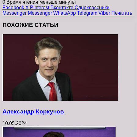
0
Время чтения меньше минуты
Facebook
X
Pinterest
Вконтакте
Одноклассники
Messenger
Messenger
WhatsApp
Telegram
Viber
Печатать
ПОХОЖИЕ СТАТЬИ
Александр Коркунов
10.05.2024