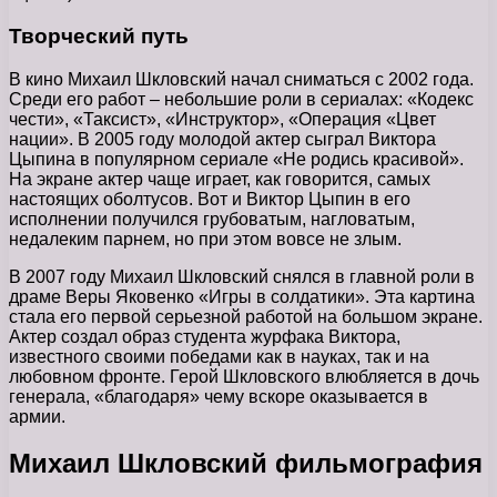
Творческий путь
В кино Михаил Шкловский начал сниматься с 2002 года.
Среди его работ – небольшие роли в сериалах: «Кодекс
чести», «Таксист», «Инструктор», «Операция «Цвет
нации». В 2005 году молодой актер сыграл Виктора
Цыпина в популярном сериале «Не родись красивой».
На экране актер чаще играет, как говорится, самых
настоящих оболтусов. Вот и Виктор Цыпин в его
исполнении получился грубоватым, нагловатым,
недалеким парнем, но при этом вовсе не злым.
В 2007 году Михаил Шкловский снялся в главной роли в
драме Веры Яковенко «Игры в солдатики». Эта картина
стала его первой серьезной работой на большом экране.
Актер создал образ студента журфака Виктора,
известного своими победами как в науках, так и на
любовном фронте. Герой Шкловского влюбляется в дочь
генерала, «благодаря» чему вскоре оказывается в
армии.
Михаил Шкловский фильмография