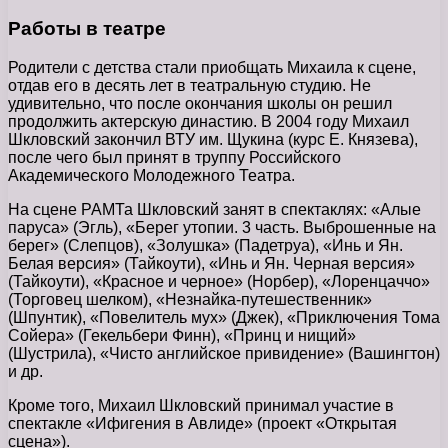
Работы в театре
Родители с детства стали приобщать Михаила к сцене,
отдав его в десять лет в театральную студию. Не
удивительно, что после окончания школы он решил
продолжить актерскую династию. В 2004 году Михаил
Шкловский закончил ВТУ им. Щукина (курс Е. Князева),
после чего был принят в труппу Российского
Академического Молодежного Театра.
На сцене РАМТа Шкловский занят в спектаклях: «Алые
паруса» (Эгль), «Берег утопии. 3 часть. Выброшенные на
берег» (Слепцов), «Золушка» (Падетруа), «Инь и Ян.
Белая версия» (Тайкоути), «Инь и Ян. Черная версия»
(Тайкоути), «Красное и черное» (Норбер), «Лоренцаччо»
(Торговец шелком), «Незнайка-путешественник»
(Шпунтик), «Повелитель мух» (Джек), «Приключения Тома
Сойера» (Гекельбери Финн), «Принц и нищий»
(Шустрила), «Чисто английское привидение» (Вашингтон)
и др.
Кроме того, Михаил Шкловский принимал участие в
спектакле «Ифигения в Авлиде» (проект «Открытая
сцена»).