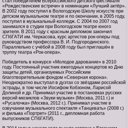
стал победителем Всероссийского детского фестиваля
«Рождественские встречи» в номинации «Лучший актёр».
В 2002 году поступил в Вологодскую Школу искусств при
детском музыкальном театре и по окончании, в 2005 году,
поступил в музыкальный колледж. С 2004 по 2007 год
занимался в студии при Вологодском театре юного
зрителя. В 2011 году с красным дипломом закончил
СПбГАТИ им. Черкасова, курс артистов рок-оперы под
руководством профессора В. И. Подгородинского.
Параллельно с учёбой в 2008 году был приглашён в
труппу театра «Рок-опера».
Победитель в конкурсе «Молодое дарование» в 2010
году. Постоянный участник ежегодных концертов ко Дню
защиты детей, организуемых Российским
благотворительным фондом «Северная корона».
Неоднократно выступал в дуэтах со звёздами российской
эстрады, в том числе Иосифом Кобзоном, Ларисой
Долиной и др. Принимал участие в постановках русских
версий мюзиклов «Звуки музыки» (Москва, 2011 г.) и
«Русалочка» (Москва, 2012 г.). Принимал участие в
озвучании музыкального спектакля «Танцевать» (2008 г.)
и фильма «Портрет» (2011 г., дипломная работа
выпускников СПбГАТИ).