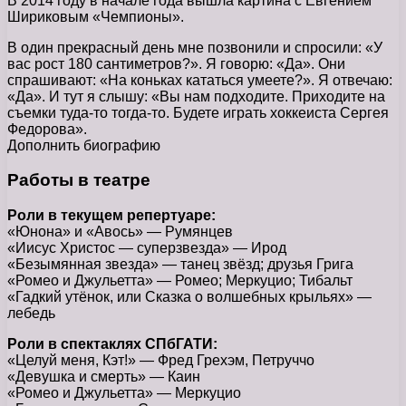
В 2014 году в начале года вышла картина с Евгением
Шириковым «Чемпионы».
В один прекрасный день мне позвонили и спросили: «У
вас рост 180 сантиметров?». Я говорю: «Да». Они
спрашивают: «На коньках кататься умеете?». Я отвечаю:
«Да». И тут я слышу: «Вы нам подходите. Приходите на
съемки туда-то тогда-то. Будете играть хоккеиста Сергея
Федорова».
Дополнить биографию
Работы в театре
Роли в текущем репертуаре:
«Юнона» и «Авось» — Румянцев
«Иисус Христос — суперзвезда» — Ирод
«Безымянная звезда» — танец звёзд; друзья Грига
«Ромео и Джульетта» — Ромео; Меркуцио; Тибальт
«Гадкий утёнок, или Сказка о волшебных крыльях» —
лебедь
Роли в спектаклях СПбГАТИ:
«Целуй меня, Кэт!» — Фред Грехэм, Петруччо
«Девушка и смерть» — Каин
«Ромео и Джульетта» — Меркуцио