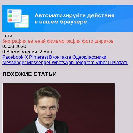
Теги
биография
евгений
фильмография
фото
шириков
03.03.2020
0
Время чтения: 2 мин.
Facebook
X
Pinterest
Вконтакте
Одноклассники
Messenger
Messenger
WhatsApp
Telegram
Viber
Печатать
ПОХОЖИЕ СТАТЬИ