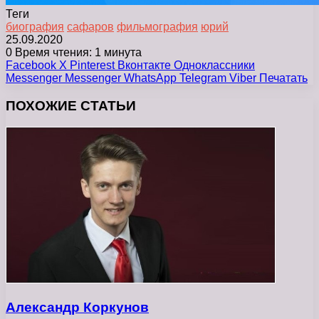
Теги
биография
сафаров
фильмография
юрий
25.09.2020
0
Время чтения: 1 минута
Facebook
X
Pinterest
Вконтакте
Одноклассники
Messenger
Messenger
WhatsApp
Telegram
Viber
Печатать
ПОХОЖИЕ СТАТЬИ
Александр Коркунов