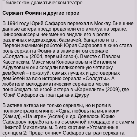
Тбилисском драматическом театре.
Сержант Фомин и другие герои
В 1994 году Юрий Сафаров переехал в Москву. Внешние
данные актера предопределили его амплуа на экране.
Кинорежиссеры неизменно видели его в ролях
различных моджахедов, басмачей, бандитов и т.п.
Первой значимой работой Юрия Сафарова в кино стала
роль сержанта Фомина в знаменитом сериале
«Солдаты» (2004, первый сезон). Вместе с Павлом
Кассинским, Максимом Коноваловым и Виталием
Абдуловым они создали великолепную четверку
дембелей – пожалуй, самых лучших и достоверных
дембелей за всю историю сериала «Солдаты». А
любители мелодраматических сериалов могли
понаблюдать за игрой актера в «Кармелите» (2009), где
Юрий Сафаров сыграл цыгана Джуру.
В активе актера не только сериалы, но и роли в
полнометражном кино: «Одна любовь на миллион»
(Хамид), «На игре» (Аслан) и др. Довелось Юрию
Сафарову поработать на съемочной площадке и с самим
Никитой Михалковым. В его картине «Утомленные
солнцем 2: Предстояние» Сафаров сыграл сержанта