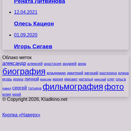
Рената Литвинова
12.04.2021
Олесь Кацион
01.09.2020
Игорь Сигаев
Облако меток
александр
алексей
андрей
анна
анастасия
биография
владимир
дмитрий
евгений
екатерина
елена
личной
игорь
наталья
ольга
ирина
мария
михаил
олег
максим
николай
фильмография
фото
сергей
татьяна
павел
юлия
юрий
© Copyright 2026, Kladkino.net
Кнопка «Наверх»