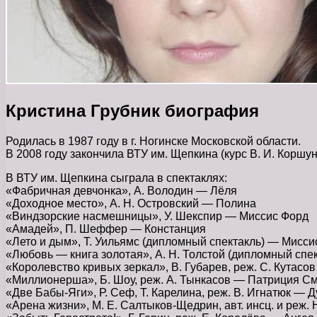
Кристина Грубник биография
Родилась в 1987 году в г. Ногинске Московской области.
В 2008 году закончила ВТУ им. Щепкина (курс В. И. Коршун
В ВТУ им. Щепкина сыграла в спектаклях:
«Фабричная девчонка», А. Володин — Лёля
«Доходное место», А. Н. Островский — Полина
«Виндзорские насмешницы», У. Шекспир — Миссис Форд
«Амадей», П. Шеффер — Констанция
«Лето и дым», Т. Уильямс (дипломный спектакль) — Мисс
«Любовь — книга золотая», А. Н. Толстой (дипломный спе
«Королевство кривых зеркал», В. Губарев, реж. С. Кутасо
«Миллионерша», Б. Шоу, реж. А. Тынкасов — Патриция С
«Две Бабы-Яги», Р. Сеф, Т. Карелина, реж. В. Игнатюк — 
«Арена жизни», М. Е. Салтыков-Щедрин, авт. инсц. и реж.