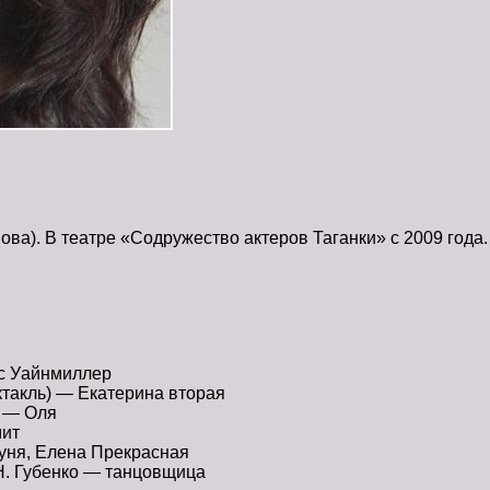
ова). В театре «Содружество актеров Таганки» с 2009 года.
ис Уайнмиллер
ктакль) — Екатерина вторая
в — Оля
мит
Дуня, Елена Прекрасная
 Н. Губенко — танцовщица