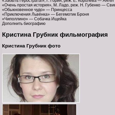
«Забыть Герострата!», Г. Горин, реж. Е. Королёва — Ангел
«Очень простая история», М. Ладо, реж. Н. Губенко — Сви
«Обыкновенное чудо» — Принцесса
«Приключения Львёнка» — Бегемотик Броня
«Чиполлино» — Собачка Ищейка
Дополнить биографию
Кристина Грубник фильмография
Кристина Грубник фото