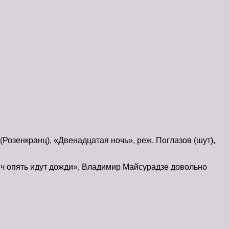
 (Розенкранц), «Двенадцатая ночь», реж. Поглазов (шут),
ич опять идут дожди», Владимир Майсурадзе довольно