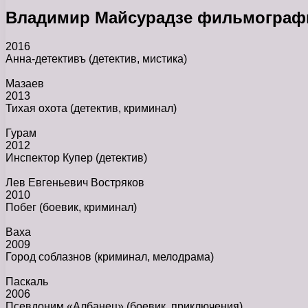
Владимир Майсурадзе фильмограф
2016
Анна-детективъ
(детектив, мистика)
Мазаев
2013
Тихая охота
(детектив, криминал)
Гурам
2012
Инспектор Купер
(детектив)
Лев Евгеньевич Востряков
2010
Побег
(боевик, криминал)
Ваха
2009
Город соблазнов
(криминал, мелодрама)
Паскаль
2006
Псевдоним «Албанец»
(боевик, приключения)