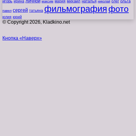
личной
игорь
наталья
ольга
ирина
мария
михаил
олег
максим
николай
фильмография
фото
сергей
татьяна
павел
юлия
юрий
© Copyright 2026, Kladkino.net
Кнопка «Наверх»