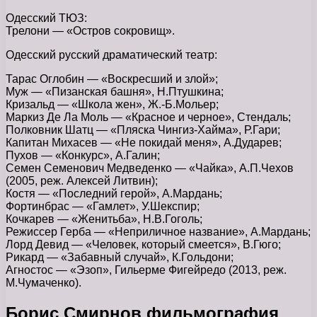
Одесский ТЮЗ:
Трелони — «Остров сокровищ».
Одесский русский драматический театр:
Тарас Оглобин — «Воскресший и злой»;
Муж — «Пизанская башня», Н.Птушкина;
Кризальд — «Школа жен», Ж.-Б.Мольер;
Маркиз Де Ла Моль — «Красное и черное», Стендаль;
Полковник Шатц — «Пляска Чингиз-Хайма», Р.Гари;
Капитан Михасев — «Не покидай меня», А.Дударев;
Пухов — «Конкурс», А.Галин;
Семен Семенович Медведенко — «Чайка», А.П.Чехов
(2005, реж. Алексей Литвин);
Костя — «Последний герой», А.Мардань;
Фортинбрас — «Гамлет», У.Шекспир;
Кочкарев — «Женитьба», Н.В.Гоголь;
Режиссер Герба — «Неприличное название», А.Мардань;
Лорд Девид — «Человек, который смеется», В.Гюго;
Рикард — «Забавный случай», К.Гольдони;
Агностос — «Эзоп», Гильерме Фигейредо (2013, реж.
М.Чумаченко).
Борис Смирнов фильмография