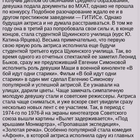
Получив диплом об окончании среднего образования,
девушка подала документы во МХАТ, однако не прошла
по конкурсу. Подобное разочарование ждало ее и в
другом престижном заведении — ГИТИСе. Однако
будущая актриса и не думала расстраиваться. В том же
году она в третий раз попробовала свои силы и, в конце
концов, стала студенткой Щукинского училища (курс Ю.
Катина-Ярцева). Весьма примечательно, что первую
свою яркую роль актриса исполнила еще будучи
студенткой третьего курса Щукинского училища. Так, во
время одного из отчетных спектаклей ее заметил Леонид
Быков, сразу же предложивший Евгении Симоновой
исполнить роль девушки Маши в военной киноленте «В
бой идут одни старики». Фильм «В бой идут одни
старики» в один миг сделал Евгению Симонову
популярной и успешной актрисой. Ее узнавали на
улицах, дарили цветы. Чаще замечать симпатичную
молодую девушку стали и советские режиссеры. Актриса
стала чаще сниматься, и уже вскоре свет увидели сразу
несколько новых лент с ее участием. Так, в период с
1974-го по 1976-й на экраны кинотеатров Советского
союза вышли картины «Вылет задерживается», «Под
крышами Монмартра», «Пропавшая экспедиция»,
«Золотая речка». Особенно популярной стала комедия
«Афоня», в которой актриса исполнила одну из главных