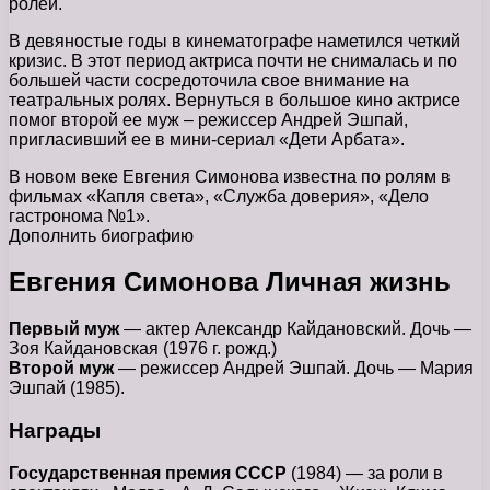
ролей.
В девяностые годы в кинематографе наметился четкий
кризис. В этот период актриса почти не снималась и по
большей части сосредоточила свое внимание на
театральных ролях. Вернуться в большое кино актрисе
помог второй ее муж – режиссер Андрей Эшпай,
пригласивший ее в мини-сериал «Дети Арбата».
В новом веке Евгения Симонова известна по ролям в
фильмах «Капля света», «Служба доверия», «Дело
гастронома №1».
Дополнить биографию
Евгения Симонова Личная жизнь
Первый муж
— актер Александр Кайдановский. Дочь —
Зоя Кайдановская (1976 г. рожд.)
Второй муж
— режиссер Андрей Эшпай. Дочь — Мария
Эшпай (1985).
Награды
Государственная премия СССР
(1984) — за роли в