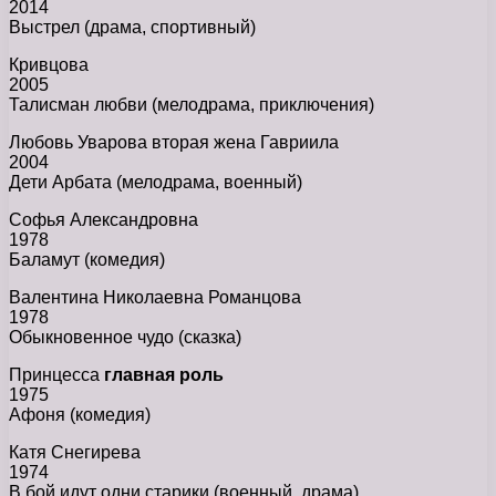
2014
Выстрел (драма, спортивный)
Кривцова
2005
Талисман любви (мелодрама, приключения)
Любовь Уварова вторая жена Гавриила
2004
Дети Арбата (мелодрама, военный)
Софья Александровна
1978
Баламут (комедия)
Валентина Николаевна Романцова
1978
Обыкновенное чудо (сказка)
Принцесса
главная роль
1975
Афоня (комедия)
Катя Снегирева
1974
В бой идут одни старики (военный, драма)