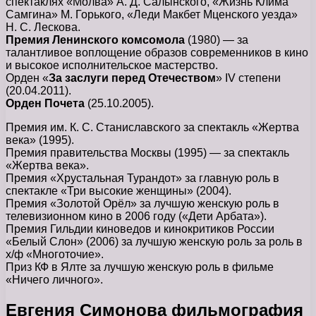
спектаклях «Молва» А. Д. Салынского, «Жизнь Клима
Самгина» М. Горького, «Леди Макбет Мценского уезда»
Н. С. Лескова.
Премия Ленинского комсомола
(1980) — за
талантливое воплощение образов современников в кино
и высокое исполнительское мастерство.
Орден «
За заслуги перед Отечеством
» IV степени
(20.04.2011).
Орден Почета
(25.10.2005).
Премия им. К. С. Станиславского за спектакль «Жертва
века» (1995).
Премия правительства Москвы (1995) — за спектакль
«Жертва века».
Премия «Хрустальная Турандот» за главную роль в
спектакле «Три высокие женщины» (2004).
Премия «Золотой Орёл» за лучшую женскую роль в
телевизионном кино в 2006 году («Дети Арбата»).
Премия Гильдии киноведов и кинокритиков России
«Белый Слон» (2006) за лучшую женскую роль за роль в
х/ф «Многоточие».
Приз КФ в Ялте за лучшую женскую роль в фильме
«Ничего личного».
Евгения Симонова фильмография