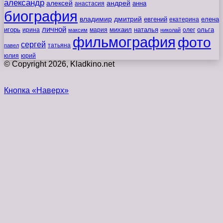
александр
алексей
андрей
анна
анастасия
биография
владимир
дмитрий
евгений
екатерина
елена
личной
игорь
наталья
ольга
ирина
мария
михаил
олег
максим
николай
фильмография
фото
сергей
татьяна
павел
юлия
юрий
© Copyright 2026, Kladkino.net
Кнопка «Наверх»