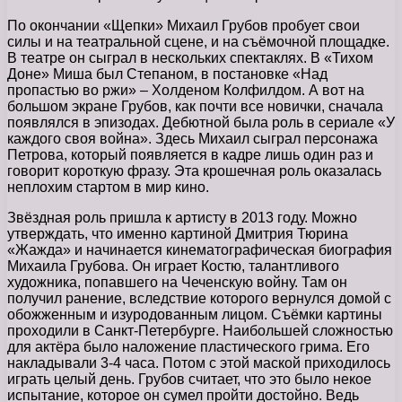
По окончании «Щепки» Михаил Грубов пробует свои
силы и на театральной сцене, и на съёмочной площадке.
В театре он сыграл в нескольких спектаклях. В «Тихом
Доне» Миша был Степаном, в постановке «Над
пропастью во ржи» – Холденом Колфилдом. А вот на
большом экране Грубов, как почти все новички, сначала
появлялся в эпизодах. Дебютной была роль в сериале «У
каждого своя война». Здесь Михаил сыграл персонажа
Петрова, который появляется в кадре лишь один раз и
говорит короткую фразу. Эта крошечная роль оказалась
неплохим стартом в мир кино.
Звёздная роль пришла к артисту в 2013 году. Можно
утверждать, что именно картиной Дмитрия Тюрина
«Жажда» и начинается кинематографическая биография
Михаила Грубова. Он играет Костю, талантливого
художника, попавшего на Чеченскую войну. Там он
получил ранение, вследствие которого вернулся домой с
обожженным и изуродованным лицом. Съёмки картины
проходили в Санкт-Петербурге. Наибольшей сложностью
для актёра было наложение пластического грима. Его
накладывали 3-4 часа. Потом с этой маской приходилось
играть целый день. Грубов считает, что это было некое
испытание, которое он сумел пройти достойно. Ведь