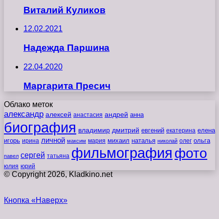
Виталий Куликов
12.02.2021
Надежда Паршина
22.04.2020
Маргарита Пресич
Облако меток
александр
алексей
андрей
анна
анастасия
биография
владимир
дмитрий
евгений
екатерина
елена
личной
игорь
наталья
ольга
ирина
мария
михаил
олег
максим
николай
фильмография
фото
сергей
татьяна
павел
юлия
юрий
© Copyright 2026, Kladkino.net
Кнопка «Наверх»