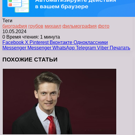
Теги
биография
грубов
михаил
фильмография
фото
10.05.2024
0
Время чтения: 1 минута
Facebook
X
Pinterest
Вконтакте
Одноклассники
Messenger
Messenger
WhatsApp
Telegram
Viber
Печатать
ПОХОЖИЕ СТАТЬИ