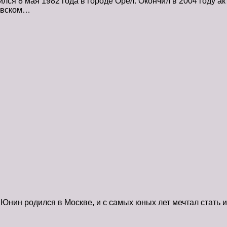
ся 8 мая 1982 года в городе Орел. Окончил в 2004 году ак
ковском…
ин родился в Москве, и с самых юных лет мечтал стать из