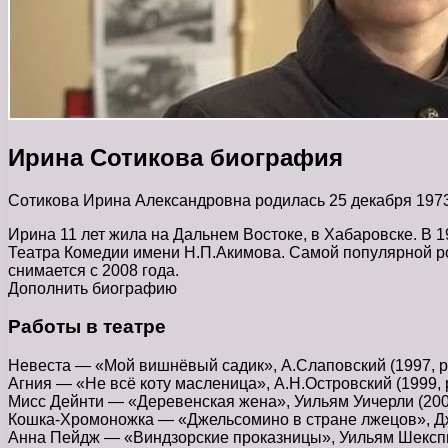
Ирина Сотикова биография
Сотикова Ирина Александровна родилась 25 декабря 1973
Ирина 11 лет жила на Дальнем Востоке, в Хабаровске. В 
Театра Комедии имени Н.П.Акимова. Самой популярной 
снимается с 2008 года.
Дополнить биографию
Работы в театре
Невеста — «Мой вишнёвый садик», А.Слаповский (1997, ре
Агния — «Не всё коту масленица», А.Н.Островский (1999, 
Мисс Дейнти — «Деревенская жена», Уильям Уичерли (2000
Кошка-Хромоножка — «Джельсомино в стране лжецов», Джа
Анна Пейдж — «Виндзорские проказницы», Уильям Шекспир