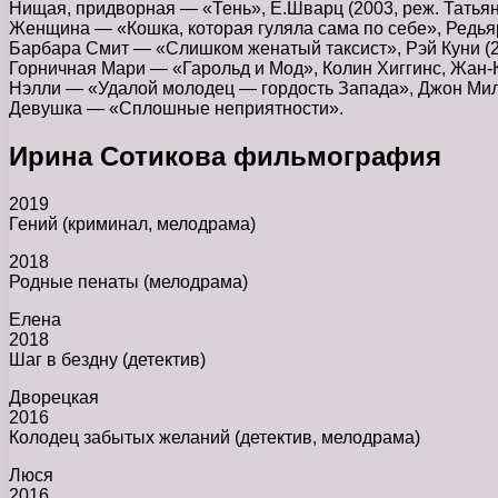
Нищая, придворная — «Тень», Е.Шварц (2003, реж. Татьян
Женщина — «Кошка, которая гуляла сама по себе», Редьяр
Барбара Смит — «Слишком женатый таксист», Рэй Куни (2
Горничная Мари — «Гарольд и Мод», Колин Хиггинс, Жан-Кл
Нэлли — «Удалой молодец — гордость Запада», Джон Мили
Девушка — «Сплошные неприятности».
Ирина Сотикова фильмография
2019
Гений (криминал, мелодрама)
2018
Родные пенаты (мелодрама)
Елена
2018
Шаг в бездну (детектив)
Дворецкая
2016
Колодец забытых желаний (детектив, мелодрама)
Люся
2016