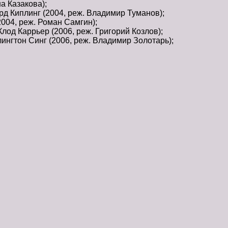
а Казакова);
д Киплинг (2004, реж. Владимир Туманов);
004, реж. Роман Самгин);
од Каррьер (2006, реж. Григорий Козлов);
нгтон Синг (2006, реж. Владимир Золотарь);