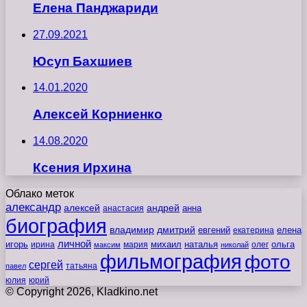
Елена Панджариди
27.09.2021
Юсуп Бахшиев
14.01.2020
Алексей Корниенко
14.08.2020
Ксения Ирхина
Облако меток
александр
алексей
андрей
анна
анастасия
биография
владимир
дмитрий
евгений
екатерина
елена
личной
игорь
наталья
ольга
ирина
мария
михаил
олег
максим
николай
фильмография
фото
сергей
татьяна
павел
юлия
юрий
© Copyright 2026, Kladkino.net