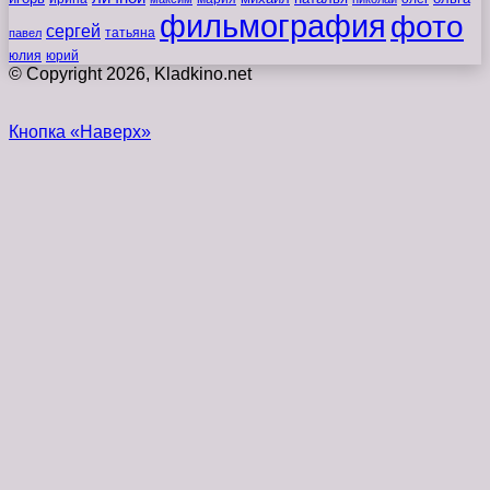
фильмография
фото
сергей
татьяна
павел
юлия
юрий
© Copyright 2026, Kladkino.net
Кнопка «Наверх»