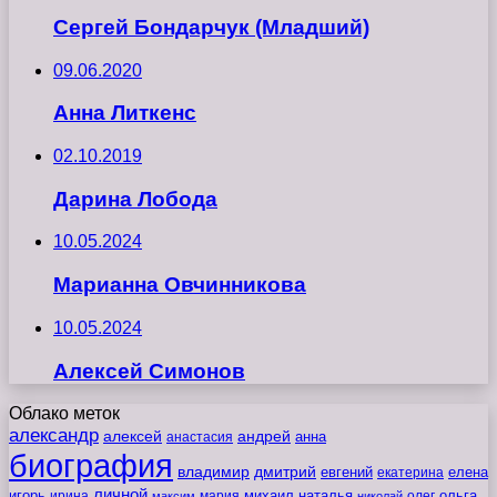
Сергей Бондарчук (Младший)
09.06.2020
Анна Литкенс
02.10.2019
Дарина Лобода
10.05.2024
Марианна Овчинникова
10.05.2024
Алексей Симонов
Облако меток
александр
алексей
андрей
анна
анастасия
биография
владимир
дмитрий
евгений
екатерина
елена
личной
игорь
наталья
ольга
ирина
мария
михаил
олег
максим
николай