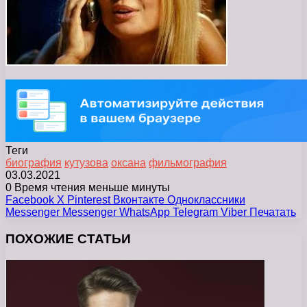
Теги
биография
кутузова
оксана
фильмография
03.03.2021
0
Время чтения меньше минуты
Facebook
X
Pinterest
Вконтакте
Одноклассники
Messenger
Messenger
WhatsApp
Telegram
Viber
Печатать
ПОХОЖИЕ СТАТЬИ