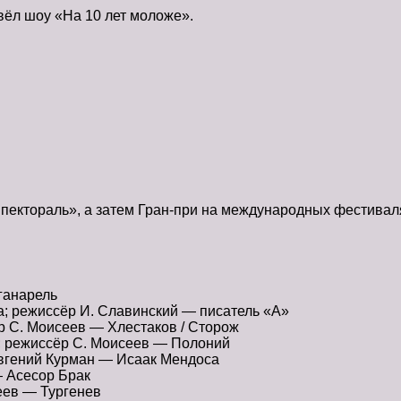
вёл шоу «На 10 лет моложе».
пектораль», а затем Гран-при на международных фестиваля
ганарель
; режиссёр И. Славинский — писатель «А»
р С. Моисеев — Хлестаков / Сторож
а; режиссёр С. Моисеев — Полоний
вгений Курман — Исаак Мендоса
— Асесор Брак
еев — Тургенев