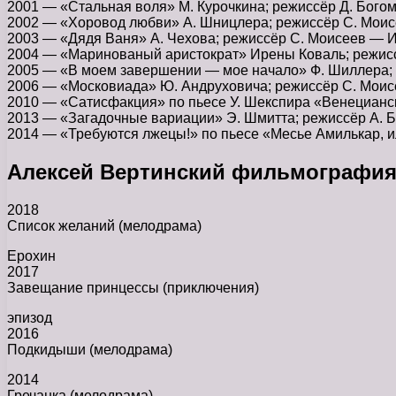
2001 — «Стальная воля» М. Курочкина; режиссёр Д. Бого
2002 — «Хоровод любви» А. Шницлера; режиссёр С. Мои
2003 — «Дядя Ваня» А. Чехова; режиссёр С. Моисеев — 
2004 — «Маринованый аристократ» Ирены Коваль; режис
2005 — «В моем завершении — мое начало» Ф. Шиллера; 
2006 — «Московиада» Ю. Андруховича; режиссёр С. Моисе
2010 — «Сатисфакция» по пьесе У. Шекспира «Венецианс
2013 — «Загадочные вариации» Э. Шмитта; режиссёр А. 
2014 — «Требуются лжецы!» по пьесе «Месье Амилькар, и
Алексей Вертинский фильмографи
2018
Список желаний (мелодрама)
Ерохин
2017
Завещание принцессы (приключения)
эпизод
2016
Подкидыши (мелодрама)
2014
Гречанка (мелодрама)