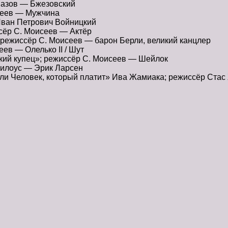
мазов — Бжезовский
сеев — Мужчина
Иван Петрович Войницкий
сёр С. Моисеев — Актёр
режиссёр С. Моисеев — барон Берли, великий канцлер
ев — Олелько ІІ / Шут
кий купец»; режиссёр С. Моисеев — Шейлок
Билоус — Эрик Ларсен
ли Человек, который платит» Ива Жамиака; режиссёр Стас
я