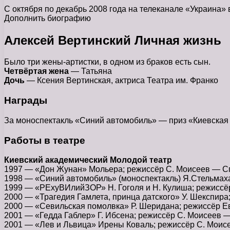
С октября по декабрь 2008 года на телеканале «Украина» 
Дополнить биографию
Алексей Вертинский Личная жизнь
Было три жены-артистки, в одном из браков есть сын.
Четвёртая жена
— Татьяна
Дочь
— Ксения Вертинская, актриса Театра им. Франко
Награды
За моноспектакль «Синий автомобиль» — приз «Киевская 
Работы в театре
Киевский академический Молодой театр
1997 — «Дон Жунан» Мольера; режиссёр С. Моисеев — С
1998 — «Синий автомобиль» (моноспектакль) Я.Стельмаха
1999 — «РЕхуВИлийЗОР» Н. Гоголя и Н. Кулиша; режиссё
2000 — «Трагедия Гамлета, принца датского» У. Шекспир
2000 — «Севильская помолвка» Р. Шеридана; режиссёр Е
2001 — «Гедда Габлер» Г. Ибсена; режиссёр С. Моисеев 
2001 — «Лев и Львица» Ирены Коваль; режиссёр С. Моис