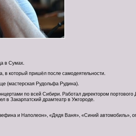
а в Сумах.
а, в который пришёл после самодеятельности.
ще (мастерская Рудольфа Рудина).
онцертами по всей Сибири. Работал директором портового 
ел в Закарпатский драмтеатр в Ужгороде.
зефина и Наполеон», «Дядя Ваня», «Синий автомобиль», оп