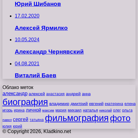
Юрий Шибанов
17.02.2020
Алексей Ярмилко
10.05.2024
Александр Чернявский
04.08.2021
Виталий Баев
Облако меток
александр
алексей
андрей
анна
анастасия
биография
владимир
дмитрий
евгений
екатерина
елена
личной
игорь
наталья
ольга
ирина
мария
михаил
олег
максим
николай
фильмография
фото
сергей
татьяна
павел
юлия
юрий
© Copyright 2026, Kladkino.net