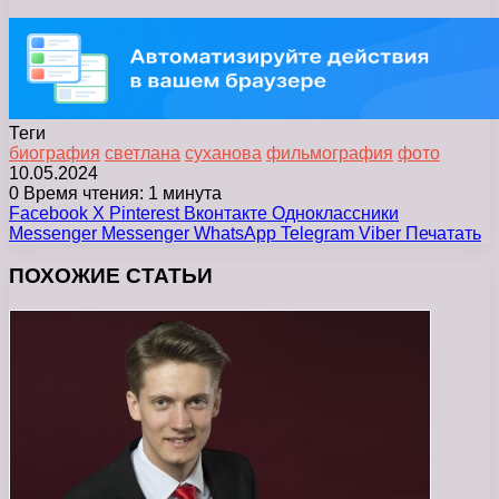
Теги
биография
светлана
суханова
фильмография
фото
10.05.2024
0
Время чтения: 1 минута
Facebook
X
Pinterest
Вконтакте
Одноклассники
Messenger
Messenger
WhatsApp
Telegram
Viber
Печатать
ПОХОЖИЕ СТАТЬИ