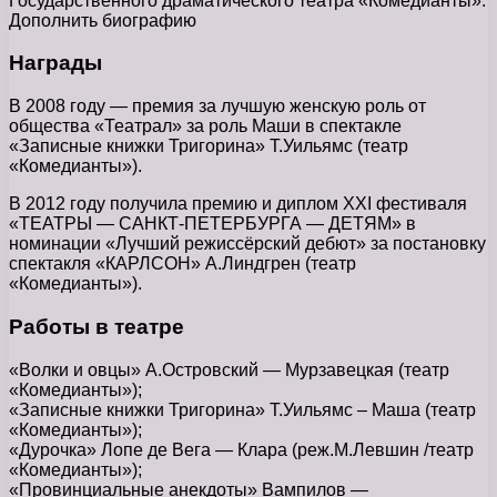
Государственного драматического театра «Комедианты».
Дополнить биографию
Награды
В 2008 году — премия за лучшую женскую роль от
общества «Театрал» за роль Маши в спектакле
«Записные книжки Тригорина» Т.Уильямс (театр
«Комедианты»).
В 2012 году получила премию и диплом ХХI фестиваля
«ТЕАТРЫ — САНКТ-ПЕТЕРБУРГА — ДЕТЯМ» в
номинации «Лучший режиссёрский дебют» за постановку
спектакля «КАРЛСОН» А.Линдгрен (театр
«Комедианты»).
Работы в театре
«Волки и овцы» А.Островский — Мурзавецкая (театр
«Комедианты»);
«Записные книжки Тригорина» Т.Уильямс – Маша (театр
«Комедианты»);
«Дурочка» Лопе де Вега — Клара (реж.М.Левшин /театр
«Комедианты»);
«Провинциальные анекдоты» Вампилов —