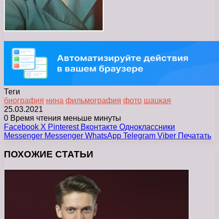
Теги
биография
нина
фильмография
фото
шацкая
25.03.2021
0
Время чтения меньше минуты
Facebook
X
Pinterest
Вконтакте
Одноклассники
Messenger
Messenger
WhatsApp
Telegram
Viber
Печатать
ПОХОЖИЕ СТАТЬИ