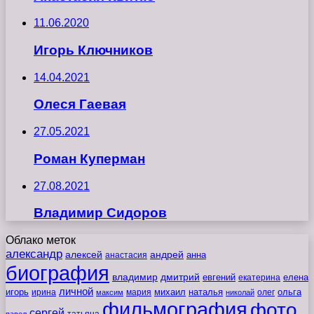
11.06.2020
Игорь Ключников
14.04.2021
Олеся Гаевая
27.05.2021
Роман Куперман
27.08.2021
Владимир Сидоров
Облако меток
александр
алексей
андрей
анна
анастасия
биография
владимир
дмитрий
евгений
екатерина
елена
личной
игорь
наталья
ольга
ирина
мария
михаил
олег
максим
николай
фильмография
фото
сергей