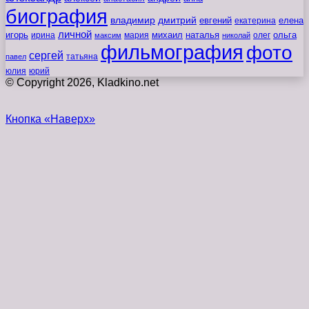
биография
владимир
дмитрий
евгений
екатерина
елена
личной
игорь
наталья
ольга
ирина
мария
михаил
олег
максим
николай
фильмография
фото
сергей
татьяна
павел
юлия
юрий
© Copyright 2026, Kladkino.net
Кнопка «Наверх»