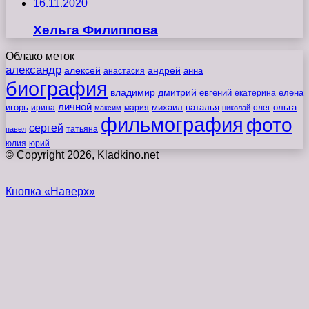
16.11.2020
Хельга Филиппова
Облако меток
александр
алексей
андрей
анна
анастасия
биография
владимир
дмитрий
евгений
екатерина
елена
личной
игорь
наталья
ольга
ирина
мария
михаил
олег
максим
николай
фильмография
фото
сергей
татьяна
павел
юлия
юрий
© Copyright 2026, Kladkino.net
Кнопка «Наверх»