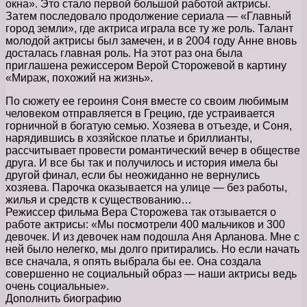
окна». Это стало первой большой работой актрисы.
Затем последовало продолжение сериала — «Главный
город земли», где актриса играла все ту же роль. Талант
молодой актрисы был замечен, и в 2004 году Анне вновь
досталась главная роль. На этот раз она была
приглашена режиссером Верой Сторожевой в картину
«Мираж, похожий на жизнь».
По сюжету ее героиня Соня вместе со своим любимым
человеком отправляется в Грецию, где устраивается
горничной в богатую семью. Хозяева в отъезде, и Соня,
нарядившись в хозяйское платье и бриллианты,
рассчитывает провести романтический вечер в обществе
друга. И все бы так и получилось и история имела бы
другой финал, если бы неожиданно не вернулись
хозяева. Парочка оказывается на улице — без работы,
жилья и средств к существованию…
Режиссер фильма Вера Сторожева так отзывается о
работе актрисы: «Мы посмотрели 400 мальчиков и 300
девочек. И из девочек нам подошла Аня Арланова. Мне с
ней было нелегко, мы долго притирались. Но если начать
все сначала, я опять выбрала бы ее. Она создала
совершенно не социальный образ — наши актрисы ведь
очень социальные».
Дополнить биографию