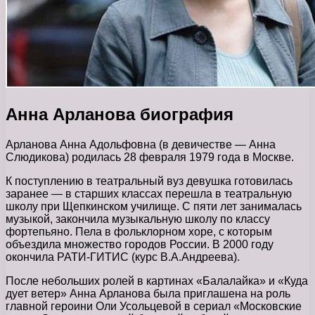
Анна Арланова биография
Арланова Анна Адольфовна (в девичестве — Анна
Слюдикова) родилась 28 февраля 1979 года в Москве.
К поступлению в театральный вуз девушка готовилась
заранее — в старших классах перешла в театральную
школу при Щепкинском училище. С пяти лет занималась
музыкой, закончила музыкальную школу по классу
фортепьяно. Пела в фольклорном хоре, с которым
объездила множество городов России. В 2000 году
окончила РАТИ-ГИТИС (курс В.А.Андреева).
После небольших ролей в картинах «Балалайка» и «Куда
дует ветер» Анна Арланова была приглашена на роль
главной героини Оли Усольцевой в сериал «Московские