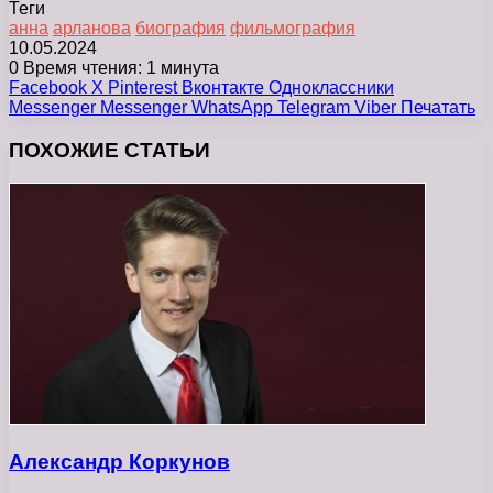
Теги
анна
арланова
биография
фильмография
10.05.2024
0
Время чтения: 1 минута
Facebook
X
Pinterest
Вконтакте
Одноклассники
Messenger
Messenger
WhatsApp
Telegram
Viber
Печатать
ПОХОЖИЕ СТАТЬИ
Александр Коркунов