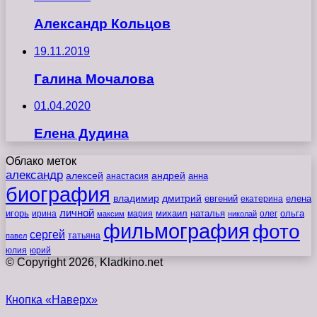
Александр Кольцов
19.11.2019
Галина Мочалова
01.04.2020
Елена Дудина
Облако меток
александр
алексей
андрей
анна
анастасия
биография
владимир
дмитрий
евгений
екатерина
елена
личной
игорь
наталья
ольга
ирина
мария
михаил
олег
максим
николай
фильмография
фото
сергей
татьяна
павел
юлия
юрий
© Copyright 2026, Kladkino.net
Кнопка «Наверх»