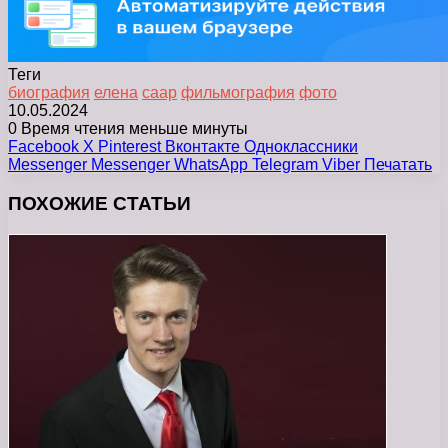
Теги
биография
елена
саар
фильмография
фото
10.05.2024
0
Время чтения меньше минуты
Facebook
X
Pinterest
Вконтакте
Одноклассники
Messenger
Messenger
WhatsApp
Telegram
Viber
Печатать
ПОХОЖИЕ СТАТЬИ