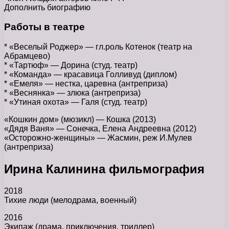
Дополнить биографию
Работы в театре
* «Веселый Роджер» — гл.роль Котенок (театр на
Абрамцево)
* «Тартюф» — Дорина (студ. театр)
* «Команда» — красавица Голливуд (диплом)
* «Емеля» — нестка, царевна (антреприза)
* «Веснянка» — злюка (антреприза)
* «Утиная охота» — Галя (студ. театр)
«Кошкин дом» (мюзикл) — Кошка (2013)
«Дядя Ваня» — Сонечка, Елена Андреевна (2012)
«Осторожно-женщины» — Жасмин, реж И.Мулев
(антреприза)
Ирина Калинина фильмография
2018
Тихие люди (мелодрама, военный)
2016
Экипаж (драма, приключения, триллер)