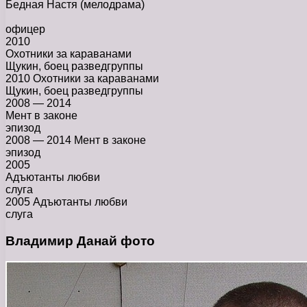
Бедная Настя
(мелодрама)
офицер
2010
Охотники за караванами
Щукин, боец разведгруппы
2010 Охотники за караванами
Щукин, боец разведгруппы
2008 — 2014
Мент в законе
эпизод
2008 — 2014 Мент в законе
эпизод
2005
Адъютанты любви
слуга
2005 Адъютанты любви
слуга
Владимир Данай фото