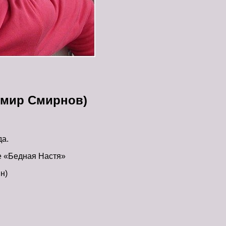
имир Смирнов)
да.
е «Бедная Настя»
н)