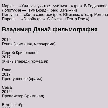
Марис — «Учиться, учиться, учиться…» (реж. В.Родионова
Лопотухин — «Гуманоид» (реж. В.Рыжий)
Петруша — «Кот в сапогах» (реж. Р.Виктюк, «Театр Романа
Парень — «Герой» (реж. О.Лысак, «Театр.Doc.»)
Владимир Данай фильмография
2019
Гений
(криминал, мелодрама)
Сергей Кривошипов
2017
Жизнь впереди
(комедия)
Гоша
2017
Преступление
(драма)
Сёма
2016
Провокатор
(криминал)
Ветер актёр