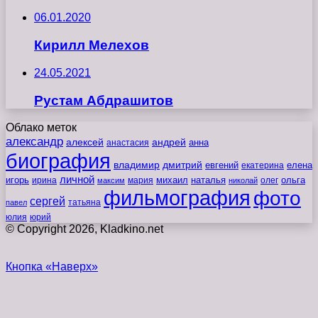
06.01.2020
Кирилл Мелехов
24.05.2021
Рустам Абдрашитов
Облако меток
александр
алексей
андрей
анна
анастасия
биография
владимир
дмитрий
евгений
екатерина
елена
личной
игорь
наталья
ольга
ирина
мария
михаил
олег
максим
николай
фильмография
фото
сергей
татьяна
павел
юлия
юрий
© Copyright 2026, Kladkino.net
Кнопка «Наверх»