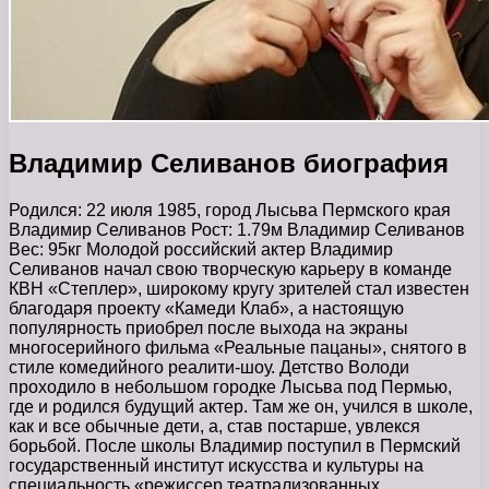
Владимир Селиванов биография
Родился: 22 июля 1985, город Лысьва Пермского края
Владимир Селиванов Рост: 1.79м Владимир Селиванов
Вес: 95кг Молодой российский актер Владимир
Селиванов начал свою творческую карьеру в команде
КВН «Степлер», широкому кругу зрителей стал известен
благодаря проекту «Камеди Клаб», а настоящую
популярность приобрел после выхода на экраны
многосерийного фильма «Реальные пацаны», снятого в
стиле комедийного реалити-шоу. Детство Володи
проходило в небольшом городке Лысьва под Пермью,
где и родился будущий актер. Там же он, учился в школе,
как и все обычные дети, а, став постарше, увлекся
борьбой. После школы Владимир поступил в Пермский
государственный институт искусства и культуры на
специальность «режиссер театрализованных