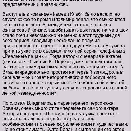
представлений и праздников».
Выступать в команде «Камеди Клаб» было весело, но
спустя какое-то время Владимир понял, что ему хочется
чего-то большего. А, между тем, в стране начался
финансовый кризис, зарабатывать выступлениями в шоу
стало почти невозможно и именно в этот трудный для
всех период Владимир неожиданно получил
приглашение от своего старого друга Николая Наумова
принять участие в съемках пилотной серии телефильма
«Реальные пацаны». Тогда авторы сценария и актеры
(почти все – бывшие КВНщики) даже не представляли,
насколько коммерчески успешным окажется их затея. У
Владимира довольно простая на первый взгляд роль в
сериале – он играет неторопливого и добродушного
пермского парня, который мечтает о «большой и чистой
любви», но не пользуется у девушек спросом из-за своей
легкой «замедленности».
По словам Владимира, в характере его персонажа,
Вована, очень много от темперамента самого актера.
Авторы сценария: «В этом и была задумка проекта –
показать реальных людей с их реальными
особенностями поведения, увлечениями и чудачествами.
Но не стоит думать, будто Вован и сыгравший его актер –