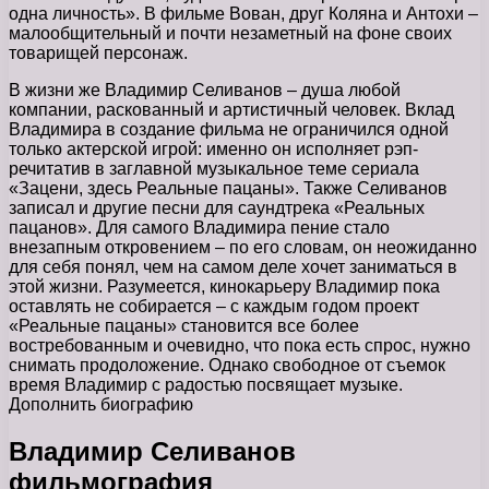
одна личность». В фильме Вован, друг Коляна и Антохи –
малообщительный и почти незаметный на фоне своих
товарищей персонаж.
В жизни же Владимир Селиванов – душа любой
компании, раскованный и артистичный человек. Вклад
Владимира в создание фильма не ограничился одной
только актерской игрой: именно он исполняет рэп-
речитатив в заглавной музыкальное теме сериала
«Зацени, здесь Реальные пацаны». Также Селиванов
записал и другие песни для саундтрека «Реальных
пацанов». Для самого Владимира пение стало
внезапным откровением – по его словам, он неожиданно
для себя понял, чем на самом деле хочет заниматься в
этой жизни. Разумеется, кинокарьеру Владимир пока
оставлять не собирается – с каждым годом проект
«Реальные пацаны» становится все более
востребованным и очевидно, что пока есть спрос, нужно
снимать продоложение. Однако свободное от съемок
время Владимир с радостью посвящает музыке.
Дополнить биографию
Владимир Селиванов
фильмография