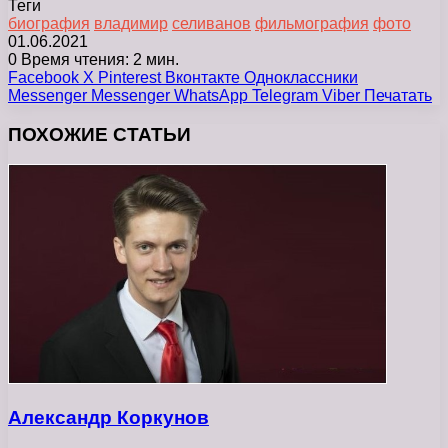
Теги
биография
владимир
селиванов
фильмография
фото
01.06.2021
0
Время чтения: 2 мин.
Facebook
X
Pinterest
Вконтакте
Одноклассники
Messenger
Messenger
WhatsApp
Telegram
Viber
Печатать
ПОХОЖИЕ СТАТЬИ
Александр Коркунов