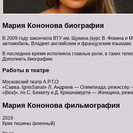
Мария Кононова биография
В 2009 году закончила ВТУ им. Щукина (курс В. Фокина и 
автомобиль. Владеет английским и французским языками.
В последнее время исполняла главные роли, в таких теле
Дополнить биографию
Работы в театре
Московский театр А.Р.Т.О:
«Савва. IgnisSanat» Л. Андреев — Олимпиада, режиссёр – 
«[бох]», по С. Беккету и Д. Кришнамурти — Женщина, режис
Мария Кононова фильмография
2019
Крик тишины (военный)