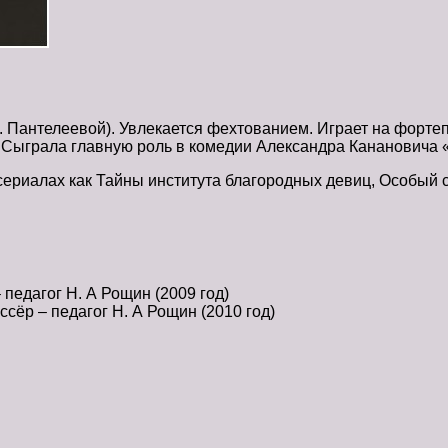
М. Пантелеевой). Увлекается фехтованием. Играет на форте
 Сыграла главную роль в комедии Александра Канановича 
сериалах как Тайны института благородных девиц, Особый 
педагог Н. А Рощин (2009 год)
сёр – педагог Н. А Рощин (2010 год)