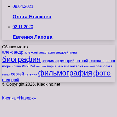
08.04.2021
Ольга Бынкова
02.11.2020
Евгения Лапова
Облако меток
александр
алексей
андрей
анна
анастасия
биография
владимир
дмитрий
евгений
екатерина
елена
личной
игорь
наталья
ольга
ирина
мария
михаил
олег
максим
николай
фильмография
фото
сергей
татьяна
павел
юлия
юрий
© Copyright 2026, Kladkino.net
Кнопка «Наверх»