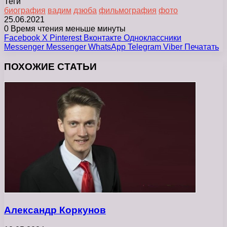
Теги
биография
вадим
дзюба
фильмография
фото
25.06.2021
0
Время чтения меньше минуты
Facebook
X
Pinterest
Вконтакте
Одноклассники
Messenger
Messenger
WhatsApp
Telegram
Viber
Печатать
ПОХОЖИЕ СТАТЬИ
Александр Коркунов