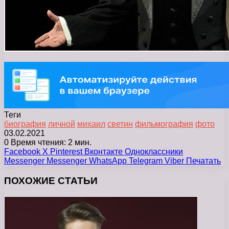
Теги
биография
личной
михаил
светин
фильмография
фото
03.02.2021
0
Время чтения: 2 мин.
Facebook
X
Pinterest
Вконтакте
Одноклассники
Messenger
Messenger
WhatsApp
Telegram
Viber
Печатать
ПОХОЖИЕ СТАТЬИ