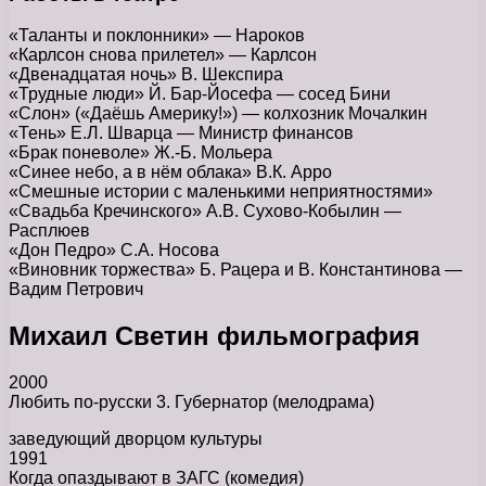
«Таланты и поклонники» — Нароков
«Карлсон снова прилетел» — Карлсон
«Двенадцатая ночь» В. Шекспира
«Трудные люди» Й. Бар-Йосефа — сосед Бини
«Слон» («Даёшь Америку!») — колхозник Мочалкин
«Тень» Е.Л. Шварца — Министр финансов
«Брак поневоле» Ж.-Б. Мольера
«Синее небо, а в нём облака» В.К. Арро
«Смешные истории с маленькими неприятностями»
«Свадьба Кречинского» А.В. Сухово-Кобылин —
Расплюев
«Дон Педро» С.А. Носова
«Виновник торжества» Б. Рацера и В. Константинова —
Вадим Петрович
Михаил Светин фильмография
2000
Любить по-русски 3. Губернатор (мелодрама)
заведующий дворцом культуры
1991
Когда опаздывают в ЗАГС (комедия)