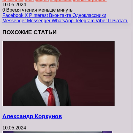
10.05.2024
0
Время чтения меньше минуты
Facebook
X
Pinterest
Вконтакте
Одноклассники
Messenger
Messenger
WhatsApp
Telegram
Viber
Печатать
ПОХОЖИЕ СТАТЬИ
Александр Коркунов
10.05.2024