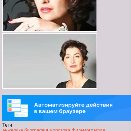
Теги
анжелика
биография
морозова
фильмография