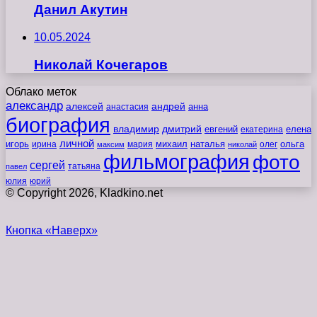
Данил Акутин
10.05.2024
Николай Кочегаров
Облако меток
александр
алексей
андрей
анна
анастасия
биография
владимир
дмитрий
евгений
екатерина
елена
личной
игорь
наталья
ольга
ирина
мария
михаил
олег
максим
николай
фильмография
фото
сергей
татьяна
павел
юлия
юрий
© Copyright 2026, Kladkino.net
Кнопка «Наверх»