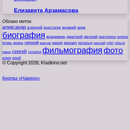
Елизавета Арзамасова
Облако меток
александр
алексей
андрей
анна
анастасия
биография
владимир
дмитрий
евгений
екатерина
елена
личной
игорь
наталья
ольга
ирина
мария
михаил
олег
максим
николай
фильмография
фото
сергей
татьяна
павел
юлия
юрий
© Copyright 2026, Kladkino.net
Кнопка «Наверх»