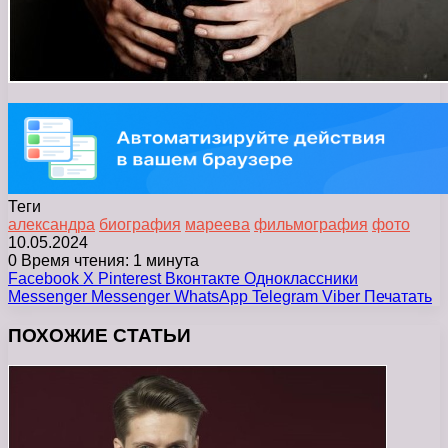
Теги
александра
биография
мареева
фильмография
фото
10.05.2024
0
Время чтения: 1 минута
Facebook
X
Pinterest
Вконтакте
Одноклассники
Messenger
Messenger
WhatsApp
Telegram
Viber
Печатать
ПОХОЖИЕ СТАТЬИ