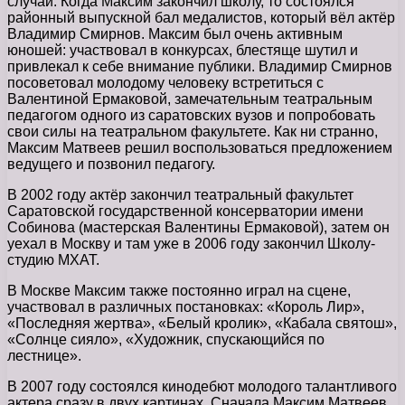
случай. Когда Максим закончил школу, то состоялся
районный выпускной бал медалистов, который вёл актёр
Владимир Смирнов. Максим был очень активным
юношей: участвовал в конкурсах, блестяще шутил и
привлекал к себе внимание публики. Владимир Смирнов
посоветовал молодому человеку встретиться с
Валентиной Ермаковой, замечательным театральным
педагогом одного из саратовских вузов и попробовать
свои силы на театральном факультете. Как ни странно,
Максим Матвеев решил воспользоваться предложением
ведущего и позвонил педагогу.
В 2002 году актёр закончил театральный факультет
Саратовской государственной консерватории имени
Собинова (мастерская Валентины Ермаковой), затем он
уехал в Москву и там уже в 2006 году закончил Школу-
студию МХАТ.
В Москве Максим также постоянно играл на сцене,
участвовал в различных постановках: «Король Лир»,
«Последняя жертва», «Белый кролик», «Кабала святош»,
«Солнце сияло», «Художник, спускающийся по
лестнице».
В 2007 году состоялся кинодебют молодого талантливого
актера сразу в двух картинах. Сначала Максим Матвеев