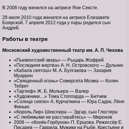
В 2008 году женился на актрисе Яне Сексте.
28 июля 2010 года женился на актрисе Елизавете
Боярской. 7 апреля 2012 года у пары родился сын
Андрей.
Работы в театре
Московский художественный театр им. А. П. Чехова
«Пьемонтский зверь» — Рыцарь Жофрей
«Последняя жертва» А. Н. Островского — Дульчин
«Кабала святош» М. А. Булгакова — Захария
Муаррон
«Священный огонь» Сомерсета Моэма — Колин
Тебрет
«Тартюф» Ж. Б. Мольера — Валер
«Художники…» Тома Стоппарда — Битчем
«Солнце сияло» А. Курчаткина — Юра Садок, Лёня
Финько
«Король Лир» Шекспира — Эдгар, сын Глостера
«С любимыми не расставайтесь» — Миронов
2008 — «Конёк-Горбунок» П. Ершова. Режиссёр Е.
Писарев — Гаврила, Мужики на Рыбе, Крестьяне и