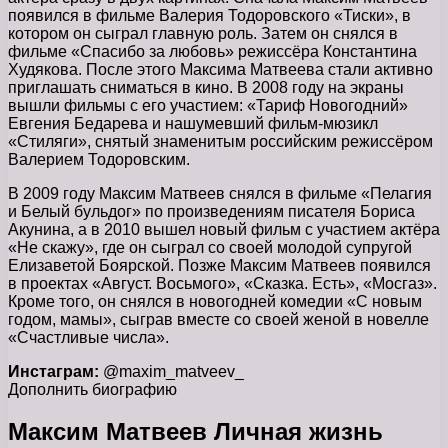
появился в фильме Валерия Тодоровского «Тиски», в
котором он сыграл главную роль. Затем он снялся в
фильме «Спасибо за любовь» режиссёра Константина
Худякова. После этого Максима Матвеева стали активно
приглашать сниматься в кино. В 2008 году на экраны
вышли фильмы с его участием: «Тариф Новогодний»
Евгения Бедарева и нашумевший фильм-мюзикл
«Стиляги», снятый знаменитым российским режиссёром
Валерием Тодоровским.
В 2009 году Максим Матвеев снялся в фильме «Пелагия
и Белый бульдог» по произведениям писателя Бориса
Акунина, а в 2010 вышел новый фильм с участием актёра
«Не скажу», где он сыграл со своей молодой супругой
Елизаветой Боярской. Позже Максим Матвеев появился
в проектах «Август. Восьмого», «Сказка. Есть», «Мосгаз».
Кроме того, он снялся в новогодней комедии «С новым
годом, мамы», сыграв вместе со своей женой в новелле
«Счастливые числа».
Инстаграм:
@maxim_matveev_
Дополнить биографию
Максим Матвеев Личная жизнь