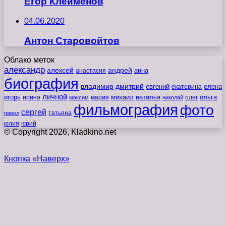
Егор Клеймёнов
04.06.2020
Антон Старовойтов
Облако меток
александр
алексей
андрей
анна
анастасия
биография
владимир
дмитрий
евгений
екатерина
елена
личной
игорь
наталья
ольга
ирина
мария
михаил
олег
максим
николай
фильмография
фото
сергей
татьяна
павел
юлия
юрий
© Copyright 2026, Kladkino.net
Кнопка «Наверх»