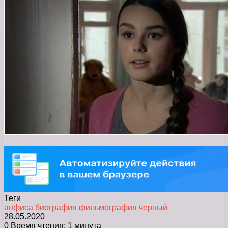
Теги
анфиса
биография
фильмография
черный
28.05.2020
0
Время чтения: 1 минута