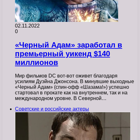
02.11.2022
0
«Черный Адам» заработал в
премьерный уикенд $140
миллионов
Мир фильмов DC вот-вот оживет благодаря
усилиям Дуэйна Джонсона. В минувшие выходные
«Черный Адам» (спин-офф «Шазама!») успешно
стартовал в прокате как на внутреннем, так и на
международном уровне. В Северной…
Советские и российские актеры