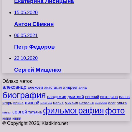
Екатерина Лисицына
15.05.2020
Антон Сёмкин
06.05.2021
Петр Фёдоров
22.10.2020
Сергей Мищенко
Облако меток
александр
алексей
андрей
анна
анастасия
биография
владимир
дмитрий
евгений
екатерина
елена
личной
игорь
наталья
ольга
ирина
мария
михаил
олег
максим
николай
фильмография
фото
сергей
татьяна
павел
юлия
юрий
© Copyright 2026, Kladkino.net